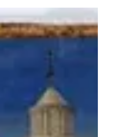
d’abord acceptée sans révolte, se
transforme peu à peu en source d’ennui,
de solitude et de désillusion. De cette crise
conjugale naîtra pourtant une décision
capitale : la conquête progressive de son
indépendance en devenant George Sand.
Le mariage d’Aurore Dupin avec Casimir
Dudevant Dans l’article précédent, nous
avons vu