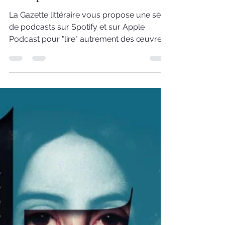
Marie-Noëlle Parisot-Schmitt
il y a 19 heures
4 min de lecture
Nos podcasts littéraires
La Gazette littéraire vous propose une série
de podcasts sur Spotify et sur Apple
Podcast pour "lire" autrement des œuvres
du patrimoine littéraire. C'est une invitation
à entrer plus facilement dans un livre, sans
crainte de l'ouvrir, de tourner la page et
surtout de le finir. Un temps de lecture où
vous êtes guidés dans la compréhension
du texte et où vous pouvez lire à votre
rythme. Podcasts littéraires Les livres ne
demandent pas toujours qu’on les aborde
seul. Pour entre