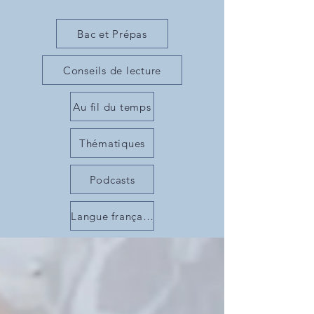
Bac et Prépas
Conseils de lecture
Au fil du temps
Thématiques
Podcasts
Langue française