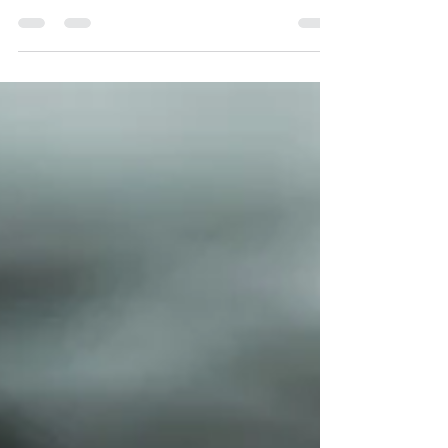
Découvrez l'extrait du livre X de "la
République" de Platon grâce à un podcast
en cinq épisodes et un quiz corrigé. Une
ressource complète pour les étudiants de
prépas scientifiques et le thème "Les
arcanes de la création ". La Cité idéale,
peintre inconnu XVe siècle, Galerie
nationale d'Urbino "La République" de
Platon : podcast et quiz (Prépas
scientifiques) La Gazette vous propose un
podcast sur Spotify ou Apple Podcasts
consacré à la lecture expliquée de La
République de