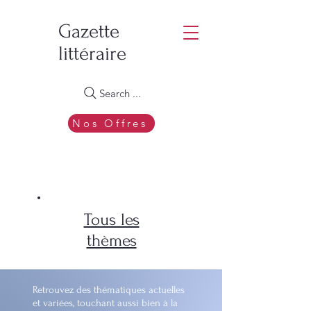
Gazette
littéraire
Search ...
Nos Offres
Tous les
thèmes
Retrouvez des thématiques actuelles
et variées, touchant aussi bien à la