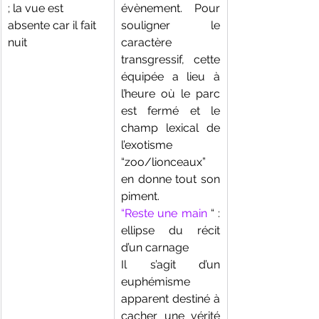
; la vue est 
évènement. Pour 
absente car il fait 
souligner le 
nuit
caractère 
transgressif, cette 
équipée a lieu à 
l’heure où le parc 
est fermé et le 
champ lexical de 
l’exotisme 
“zoo/lionceaux” 
en donne tout son 
piment.
“Reste une main 
“ : 
ellipse du récit 
d’un carnage
Il s’agit d’un 
euphémisme 
apparent destiné à 
cacher une vérité 