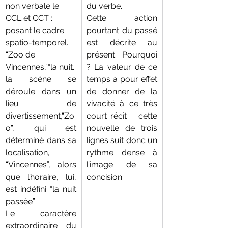
non verbale le 
du verbe.
CCL et CCT :  
Cette action 
posant le cadre 
pourtant du passé 
spatio-temporel. 
est décrite au 
“Zoo de 
présent. Pourquoi 
Vincennes,”“la nuit.
? La valeur de ce 
la scène se 
temps a pour effet 
déroule dans un 
de donner de la 
lieu de 
vivacité à ce très 
divertissement,“Zo
court récit :  cette 
o”, qui est 
nouvelle de trois 
déterminé dans sa 
lignes suit donc un 
localisation, 
rythme dense à 
“Vincennes”, alors 
l’image de sa 
que l’horaire, lui, 
concision. 
est indéfini “la nuit 
passée”. 
Le caractère 
extraordinaire du 