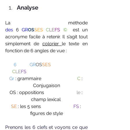
Analyse
La méthode 
des
6 
GR
OS
SES
C
LE
FS
©
 est un 
acronyme facile à retenir.
 Il
 s’agit tout 
simplement de 
colorier 
le texte en 
fonction de 6 angles de vue :
6           GR
OS
SES
C
LE
FS
Gr
 : grammaire                               
C
 : 
Conjugaison
OS : oppositions                           
 le 
: 
champ lexical 
SE
 : les 5 sens                            
FS 
: 
figures de style
Prenons les 6 clefs et voyons ce que 