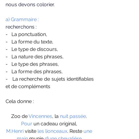
nous devons colorier.
a) Grammaire : 
recherchons :
-   La ponctuation, 
-   La forme du texte,
-   Le type de discours,
-   La nature des phrases,
-   Le type des phrases, 
-   La forme des phrases, 
-   La recherche de sujets identifiables 
et de compléments
Cela donne : 
Zoo de 
Vincennes
, la 
nuit passée
. 
Pour
 un cadeau original, 
M.Henri
 visite 
les lionceaux
. Reste 
une 
main
 munie 
d’une chevalière
.