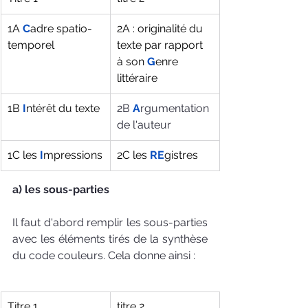
1A 
C
adre spatio-
2A : originalité du 
temporel
texte par rapport 
à son 
G
enre 
littéraire
1B 
I
ntérêt du texte
2B 
A
rgumentation 
de l'auteur
1C les 
I
mpressions
2C les 
RE
gistres
a) les sous-parties
Il faut d'abord remplir les sous-parties 
avec les éléments tirés de la synthèse 
du code couleurs. Cela donne ainsi : 
Titre 1
titre 2