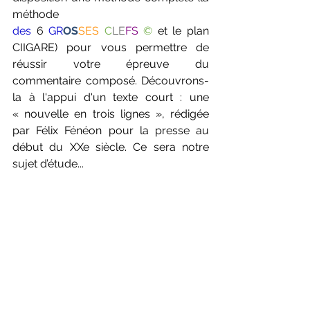
méthode 
des
6 
GR
OS
SES
C
LE
FS
©
et
 le plan 
CIIGARE) pour vous permettre de 
réussir votre épreuve du 
commentaire composé. Découvrons-
la à l'appui d'un texte court : une 
« nouvelle en trois lignes », rédigée 
par Félix Fénéon pour la presse au 
début du XXe siècle. Ce sera notre 
sujet d’étude...