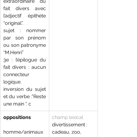
extraordinaire du 
fait divers avec 
l’adjectif  épithète 
“original”.
sujet : nommer 
par son prénom 
ou son patronyme 
“M.Henri” 
3e : l’épilogue du 
fait divers : aucun 
connecteur 
logique.
inversion du sujet 
et du verbe :”Reste 
une main “. c
oppositions 
champ lexical
divertissement : 
homme/animaux
cadeau, zoo,