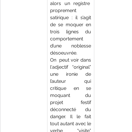
alors un registre  
proprement 
satirique : il s’agit 
de se moquer en 
trois lignes du 
comportement 
d’une noblesse 
désoeuvrée.
On  peut voir dans 
l'adjectif “original” 
une ironie de 
l’auteur qui 
critique en se 
moquant du 
projet festif 
déconnecté du 
danger. Il le fait 
tout autant avec le 
verbe “visite” 