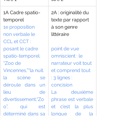
1A Cadre spatio-
2A : originalité du 
temporel
texte par rapport 
1e proposition 
à son genre 
non verbale le 
littéraire
CCL et CCT :  
posant le cadre 
point de vue 
spatio-temporel. 
omniscient : le 
“Zoo de 
narrateur voit tout 
Vincennes,”“la nuit.
et comprend tout 
la scène se 
: 3 lignes : 
déroule dans un 
concision
lieu de 
La deuxième 
divertissement,“Zo
phrase est verbale 
o”, qui est 
et c’est la plus 
déterminé dans sa 
longue de la 
localisation, 
nouvelle : 
“Vincennes”, alors 
apposition  “Pour 