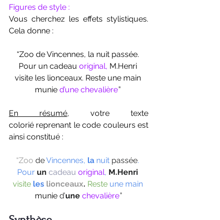
Figures de style : 
Vous cherchez les effets stylistiques. 
Cela donne : 
“Zoo de Vincennes, la nuit passée. 
Pour un cadeau 
original,
 M.Henri 
visite les lionceaux. Reste une main 
munie 
d’une chevalière.
” 
En résumé,
 votre texte 
colorié reprenant le code couleurs est 
ainsi constitué :
“Zoo 
de
 Vincennes,
la
 nuit
 passée
.
Pour
un
cadeau
original
,
M.Henri 
visite 
les
 lionceaux
.
Reste
une main
munie
 d’
une 
chevalière.
”
Synthèse 