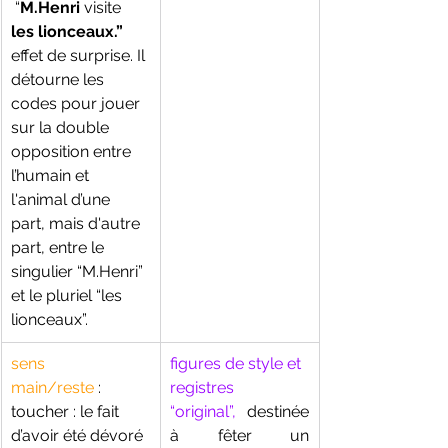
 “
M.Henri 
visite 
les lionceaux.”
effet de surprise. Il 
détourne les 
codes pour jouer 
sur la double 
opposition entre 
l’humain et 
l'animal d’une 
part, mais d'autre 
part, entre le 
singulier “M.Henri” 
et le pluriel “les 
lionceaux”. 
sens
figures de style et 
main/reste 
:  
registres
toucher : le fait 
“original”, 
destinée 
d’avoir été dévoré 
à fêter un 