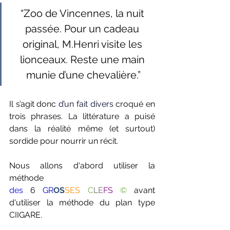
“Zoo de Vincennes, la nuit 
passée. Pour un cadeau 
original, M.Henri visite les 
lionceaux. Reste une main 
munie d’une chevalière.”
Il s’agit donc 
d’un fait divers
croqué en 
trois phrases. La littérature a puisé 
dans la réalité même (et surtout) 
sordide pour nourrir un récit.
Nous allons d'abord utiliser la 
méthode 
des
6 
GR
OS
SES
C
LE
FS
©
avant 
d'utiliser la méthode du plan type 
CIIGARE.