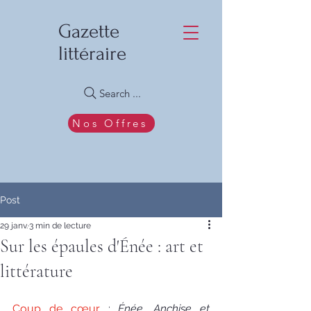
Gazette
littéraire
Search ...
Nos Offres
Post
29 janv.
3 min de lecture
Sur les épaules d'Énée : art et
littérature
Coup de cœur 
: 
Énée, Anchise et 