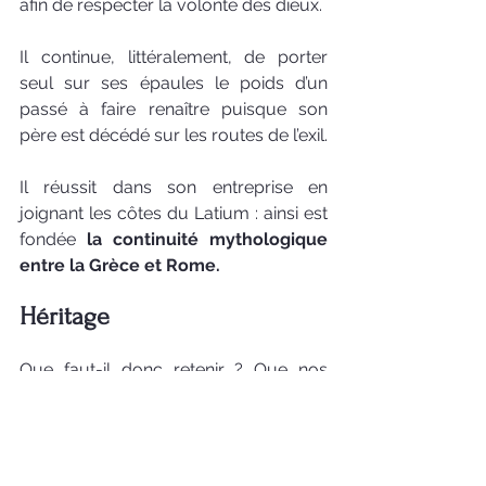
afin de respecter la volonté des dieux. 
Il continue, littéralement, de porter 
seul sur ses épaules le poids d’un 
passé à faire renaître puisque son 
père est décédé sur les routes de l’exil. 
Il réussit dans son entreprise en 
joignant les côtes du Latium : ainsi est 
fondée 
la continuité mythologique 
entre la Grèce et Rome. 
Héritage
Que faut-il donc retenir ? Que nos 
civilisations sont fragiles comme le dit 
Paul Valéry : 
 "Nous autres, 
civilisations, 