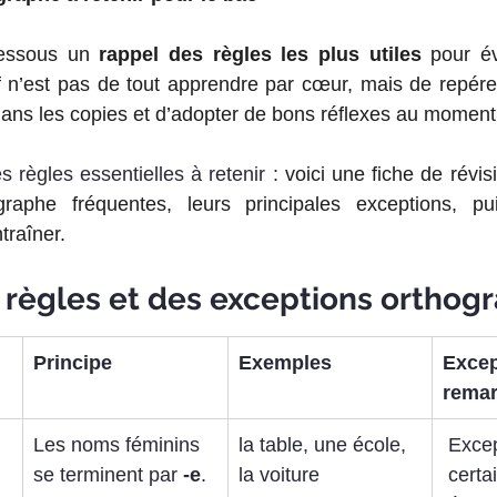
dessous un
 rappel des règles les plus utiles 
pour év
if n’est pas de tout apprendre par cœur, mais de repérer
ans les copies et d’adopter de bons réflexes au moment 
 règles essentielles à retenir : 
voici une fiche de révis
graphe fréquentes, leurs principales exceptions, pu
traîner.
 règles et des exceptions orthog
Principe
Exemples
Excep
rema
Les noms féminins 
la table, une école, 
 Excep
se terminent par 
-e
.
la voiture
 certa