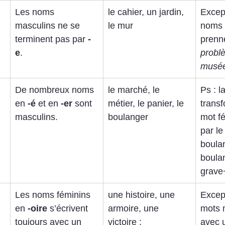
Les noms 
le cahier, un jardin, 
Except
masculins ne se 
le mur
noms 
terminent pas par 
-
prenn
e
.
problè
musée
De nombreux noms 
le marché, le 
Ps : la
en 
-é
 et en 
-er
 sont 
métier, le panier, le 
transf
masculins.
boulanger
mot f
par le
boula
boula
grave+
Les noms féminins 
une histoire, une 
Excep
en 
-oire
 s’écrivent 
armoire, une 
mots 
toujours avec un 
victoire ; 
avec 