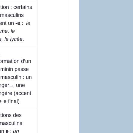
ion : certains 
masculins 
ent un 
-e
 :  
le 
me, le 
, le lycée
.
 
ormation d’un 
éminin passe 
 masculin : un 
nger→ une 
ngère (accent 
 e final)
tions des 
masculins 
un
 e
 : 
un 