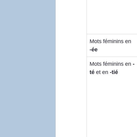
Mots féminins en 
-ée
Mots féminins en 
-
té
 et en 
-tié