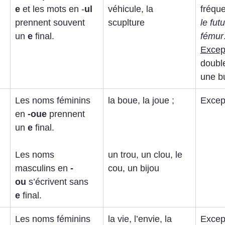
e
 et les mots en -
ul
véhicule, la 
fréque
prennent souvent 
scuplture
le futu
un 
e
 final.
fémur
Except
double
une bu
Les noms féminins 
la boue, la joue ; 
Except
en 
-oue
 prennent 
un 
e
 final. 
Les noms 
un trou, un clou, le 
masculins en 
-
cou, un bijou
ou
 s’écrivent sans 
e
 final.
Les noms féminins 
la vie, l’envie, la 
Except