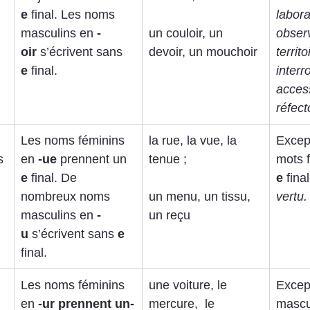
e
 final. Les noms 
labora
masculins en 
-
un couloir, un 
observ
oir
 s’écrivent sans 
devoir, un mouchoir
territo
e
 final.
interr
access
réfect
Les noms féminins 
la rue, la vue, la 
Excep
s 
en 
-ue
 prennent un 
tenue ; 
mots 
e
 final. De 
e
 final
nombreux noms 
un menu, un tissu, 
vertu.
masculins en 
-
un reçu
u
 s’écrivent sans 
e
final.
Les noms féminins 
une voiture, le 
Excep
en 
-ur prennent un-
mercure,  le 
mascu