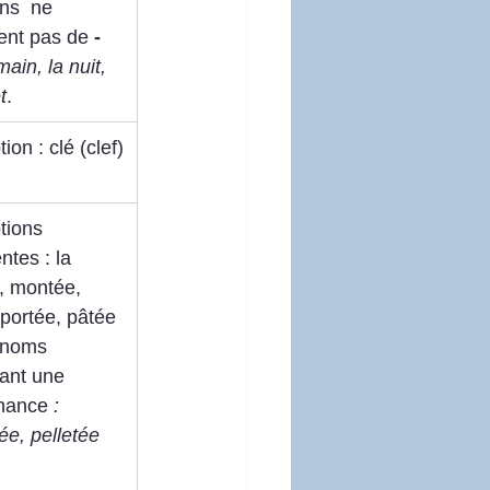
ins
ne 
ent pas de
 -
main, la nuit, 
t
.
ion : clé (clef)
tions 
ntes : la 
, montée, 
 portée, pâtée 
 noms 
ant une 
nance 
: 
rée, pelletée 