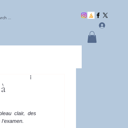
rch ...
 à
eau clair, des 
e l’examen.