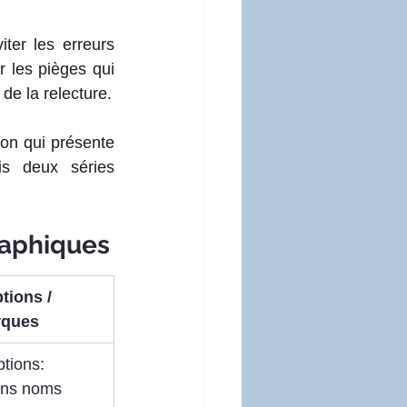
iter les erreurs 
 les pièges qui 
de la relecture.
ion qui présente 
is deux séries 
raphiques
tions / 
rques
tions: 
ins noms 