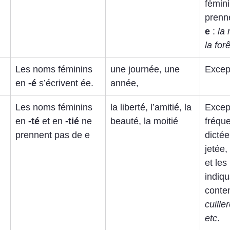
fémin
prenn
e
 : 
la 
la forê
Les noms féminins 
une journée, une 
Except
en 
-é
 s’écrivent ée.
année,
Les noms féminins 
la liberté, l’amitié, la 
Excep
en 
-té
 et en 
-tié
 ne 
beauté, la moitié
fréque
prennent pas de e
dictée
jetée,
et les
indiqu
conte
cuille
etc
.