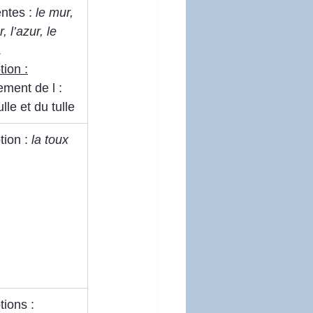
ntes : 
le mur, 
r, l’azur, le 
.
ion :
ment de l : 
lle et du tulle
ion : 
la toux
ions : 