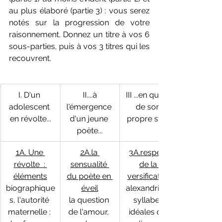
au plus élaboré (partie 3) : vous serez 
notés sur la progression de votre 
raisonnement. Donnez un titre à vos 6 
sous-parties, puis à vos 3 titres qui les 
recouvrent.
I. D'un 
 II....à 
III ...en quête 
adolescent 
l'émergence 
de son 
en révolte...
d'un jeune 
propre style
poète...
1A. Une 
2A.la
3A.respect 
révolte  : 
sensualité 
de la 
éléments
du poète en 
versification
biographique
éveil
alexandrins : 
s, l'autorité 
la question 
syllabes 
maternelle : 
de l'amour, 
idéales qui 