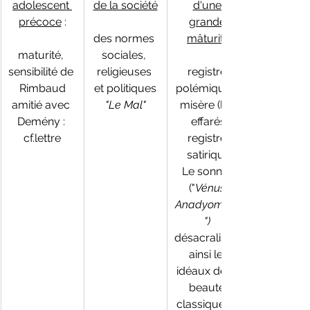
adolescent 
de la société
d'une 
précoce
 :
grande 
des normes 
mâturité
maturité, 
sociales, 
sensibilité de 
religieuses 
registre 
Rimbaud
et politiques
polémique :  
amitié avec 
"Le Mal"
misère (les 
Demény : 
effarés
cf.lettre
registre 
satirique
Le sonnet 
("
Vénus 
Anadyomène
") 
désacralisant
 ainsi les 
idéaux de la 
beauté 
classique et 