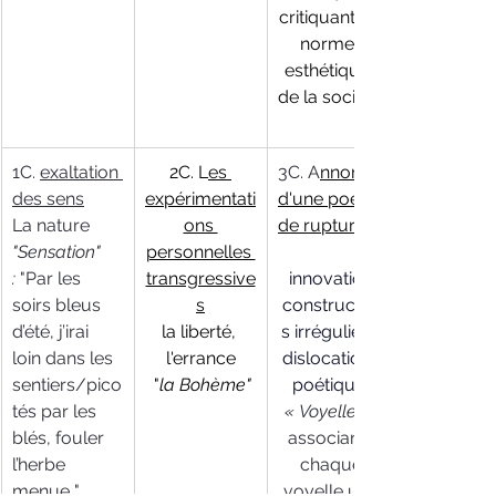
critiquant les 
normes 
esthétiques 
de la société. 
1C. 
exaltation 
2C.
 L
es
3C. A
nnonce 
des sens
expérimentati
d'une poésie 
La nature
ons 
de rupture
"Sensation" 
personnelles 
:
 "Par les 
transgressive
innovation,
soirs bleus 
s
construction
d’été, j’irai 
la liberté, 
s irrégulières
loin dans les 
l'errance
dislocations 
sentiers/pico
 "
la Bohème"
poétiques
tés par les 
« Voyelles »
blés, fouler 
 associant à 
l’herbe 
chaque 
menue "
voyelle une 