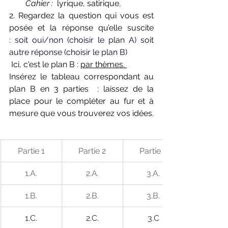
Cahier :
  lyrique, satirique
,
2. Regardez la question qui vous est 
posée et la réponse qu’elle suscite 
:
 soit oui/non (choisir le plan A) soit 
autre réponse (choisir le plan B)
 Ici, c'est le plan B : 
par thèmes.
Insérez le tableau correspondant au 
plan B en 3 parties  : laissez de la 
place pour le compléter au fur et à 
mesure que vous trouverez vos idées.
Partie 1
Partie 2
Partie 3
1.A.
2.A.
3.A.
1.B.
2.B.
3.B.
1.C.
2.C.
3.C