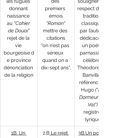
les fugues 
des 
soulignent le 
donnant 
premiers 
respect de la 
naissance 
émois
tradition 
au
 "Cahier 
"Roman"
classique 
de Douai"
mettre des 
par l’auteur.
rejet de la 
citations
dédicace à 
vie 
"on n'est pas 
un poète 
bourgeoise d
sérieux 
parnassien 
e province
quand on a 
célèbre, 
dénonciation 
dix-sept ans",
Théodore de 
de la religion
Banville, 
référence à 
Hugo 
("Le 
Dormeur du 
Val")
registre 
lyrique
1B. Un 
2.B
 Le rejet 
3B.Un poète 