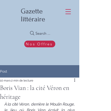
Gazette
littéraire
Search ...
Nos Offres
Post
10 mars
2 min de lecture
Boris Vian : la cité Véron en
héritage
À la cité Véron, derrière le Moulin Rouge, 
le lieu où Boris Vian écrivit la plus 