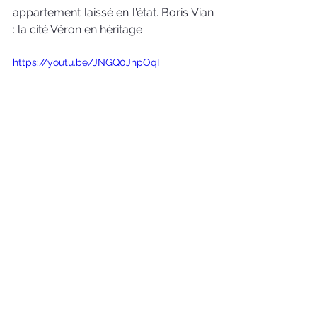
appartement laissé en l'état. Boris Vian 
: la cité Véron en héritage : 
https://youtu.be/JNGQ0JhpOqI
Paris
Boris Vian
cité Véron
Surréalisme
l'écume des jours
aufildutemps