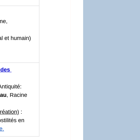
me,
l et humain)
 des 
Antiquité: 
eau
, Racine 
création)
 : 
tilités en 
e.