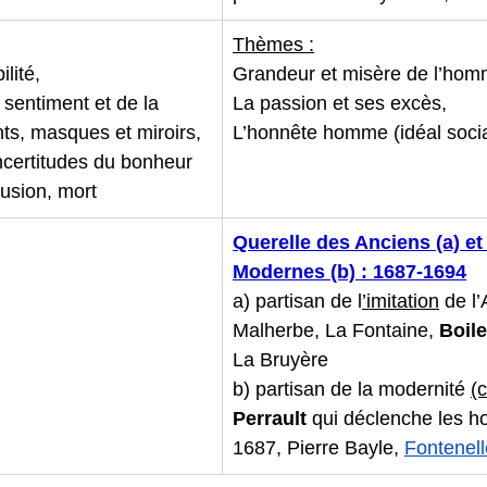
Thèmes :
lité,
Grandeur et misère de l’hom
entiment et de la 
La passion et ses excès,
ts, masques et miroirs, 
L’honnête homme (idéal socia
 incertitudes du bonheur 
lusion, mort
Querelle des Anciens (a) et
Modernes (b) : 1687-1694
a) partisan de l
’imitation
 de l’
Malherbe, La Fontaine, 
Boil
La Bruyère
b) partisan de la modernité 
(
Perrault 
qui déclenche les hos
1687, Pierre Bayle, 
Fontenell