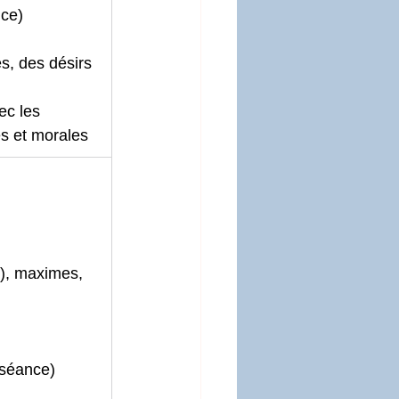
ce) 
s, des désirs 
ec les 
es et morales
), maximes, 
nséance) 