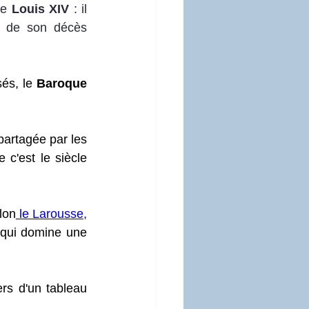
de 
Louis XIV
 : il 
 de son décès 
és, le 
Baroque 
artagée par les 
c'est le siècle 
lon
le Larousse,
 qui domine une 
rs d'un tableau 