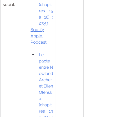
social.
(chapit
res 15 
à 18) : 
07:53
Spotify
Apple 
Podcast
Le 
pacte 
entre
N
ewland 
Archer 
et Ellen 
Olensk
a 
(chapit
res 19 