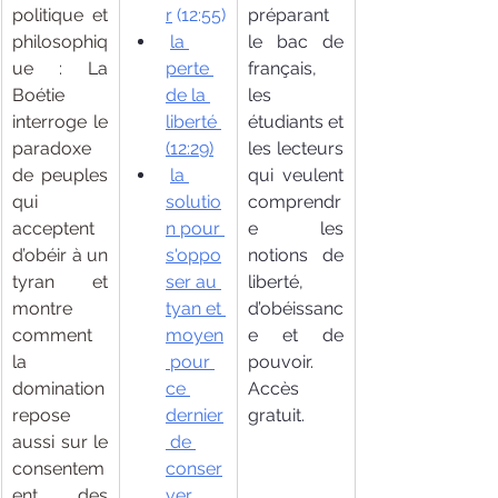
politique et 
r
 (12:55)
préparant 
philosophiq
la 
le bac de 
ue : La 
perte 
français, 
Boétie 
de la 
les 
interroge le 
liberté 
étudiants et 
paradoxe 
(12:29)
les lecteurs 
de peuples 
la 
qui veulent 
qui 
solutio
comprendr
acceptent 
n pour 
e les 
d’obéir à un 
s'oppo
notions de 
tyran et 
ser au 
liberté, 
montre 
tyan et 
d’obéissanc
comment 
moyen
e et de 
la 
 pour 
pouvoir. 
domination 
ce 
Accès 
repose 
dernier
gratuit.
aussi sur le 
 de 
consentem
conser
ent des 
ver 