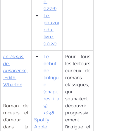
e 
(12:26)
Le 
pouvoi
r du 
livre 
(10:22)
Le Temps 
Le 
Pour tous 
de 
début 
les lecteurs 
l'innocence,
de 
curieux de 
Edith 
l’intrigu
romans 
Wharton
e 
classiques, 
(chapit
qui 
res 1 à 
souhaitent 
Roman de 
9) : 
découvrir 
mœurs et 
10:48
progressiv
d’amour : 
Spotify
ement 
dans la 
Apple 
l’intrigue et 