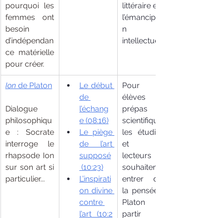
pourquoi les 
littéraire et de 
femmes ont 
l’émancipatio
besoin 
n 
d’indépendan
intellectuelle.
ce matérielle 
pour créer.
Ion 
de Platon
Le début 
Pour les 
de 
élèves de 
Dialogue 
l’échang
prépas 
philosophiqu
e
 (08:16)
scientifiques, 
e : Socrate 
Le piège 
les étudiants 
interroge le 
de l’art 
et les 
rhapsode Ion 
supposé
lecteurs qui 
sur son art si 
 (10:23)
souhaitent 
particulier...
L’inspirati
entrer dans 
on divine 
la pensée de 
contre 
Platon à 
l’art
 (10:2
partir d’un 