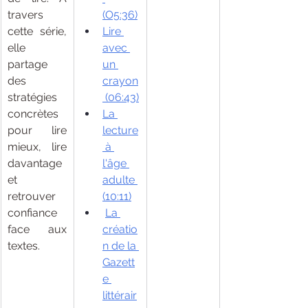
travers 
(O5:36)
cette série, 
Lire 
elle 
avec 
partage 
un 
des 
crayon
stratégies 
 (06:43)
concrètes 
La 
pour lire 
lecture
mieux, lire 
 à 
davantage 
l'âge 
et 
adulte 
retrouver 
(10:11)
confiance 
La 
face aux 
créatio
textes.
n de la 
Gazett
e 
littérair