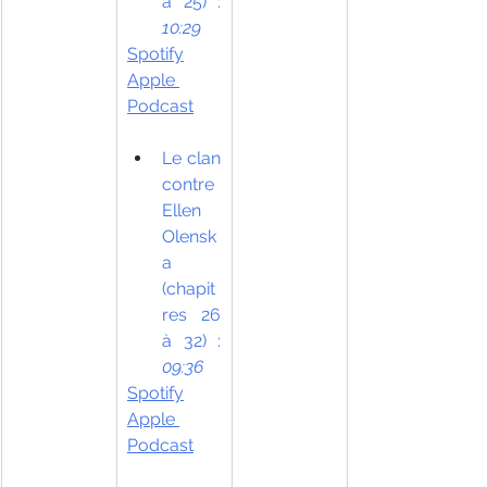
à 25) : 
10:29
Spotify
Apple 
Podcast
Le clan 
contre 
Ellen 
Olensk
a 
(chapit
res 26 
à 32) : 
09:36
Spotify
Apple 
Podcast