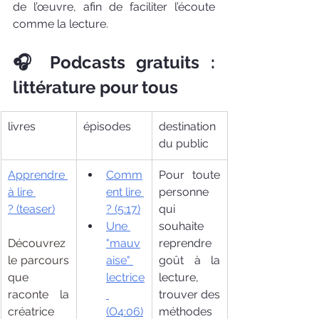
de l’œuvre, afin de faciliter l’écoute 
comme la lecture.
🎧 Podcasts gratuits : 
littérature pour tous
livres
épisodes
destination 
du public
Apprendre 
Comm
Pour toute 
à lire 
ent lire 
personne 
?
 (teaser)
? (5:17)
qui 
Une 
souhaite 
Découvrez 
"mauv
reprendre 
le parcours 
aise" 
goût à la 
que 
lectrice
lecture, 
raconte la 
trouver des 
créatrice 
(O4:06)
méthodes 