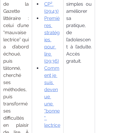
de la 
CP² 
simples ou 
Gazette 
(09:43)
améliorer 
littéraire : 
Premiè
sa 
celui d’une 
res 
pratique, 
“mauvaise 
stratég
de 
lectrice” qui 
ies 
l’adolescen
a d’abord 
pour 
t à l’adulte. 
échoué, 
lire 
Accès 
puis 
(09:36)
gratuit.
tâtonné, 
Comm
cherché 
ent je 
ses 
suis 
méthodes, 
deven
puis 
ue 
transformé 
une 
ses 
"bonne
difficultés 
" 
en plaisir 
lectrice
de lire. À 