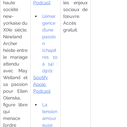
haute 
Podcast
les enjeux 
société 
sociaux de 
new-
L’émer
l’œuvre. 
yorkaise du 
gence 
Accès 
XIXe siècle, 
d’une 
gratuit.
Newland 
passio
Archer 
n 
hésite entre 
(chapit
le mariage 
res 10 
attendu 
à 14) : 
avec May 
09:01
Welland et 
Spotify
sa passion 
Apple 
pour Ellen 
Podcast
Olenska, 
figure libre 
La 
qui 
tension 
menace 
amour
l’ordre 
euse 