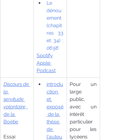
Le 
dénou
ement 
(chapit
res 33 
et 34) : 
06:56
Spotify
Apple 
Podcast
Discours de 
introdu
Pour un 
la 
ction 
large 
servitude 
et 
public, 
volontaire,
exposé
avec un 
de la 
 de la 
intérêt 
Boétie
thèse 
particulier 
de 
pour les 
Essai 
l'auteu
lycéens 