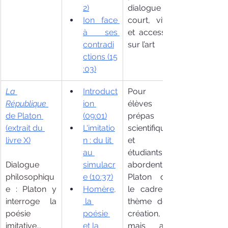
2)
dialogue 
Ion face 
court, vivant 
à ses 
et accessible 
contradi
sur l’art
ctions
 (15
:03)
La 
Introduct
Pour les 
République
ion
élèves de 
de Platon
(09:01)
prépas 
(extrait du 
L'imitatio
scientifiques 
livre X)
n : du lit 
et les 
au 
étudiants qui 
Dialogue 
simulacr
abordent 
philosophiqu
e
 (10:37)
Platon dans 
e : Platon y 
Homère,
le cadre du 
interroge la 
 la 
thème de la 
poésie 
poésie 
création, 
imitative...  
et la 
mais aussi 