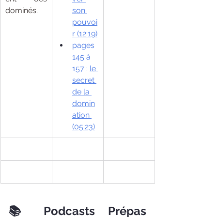
dominés.
son 
pouvoi
r (12:19)
pages 
145 à 
157 : 
le 
secret 
de la 
domin
ation 
(05:23)
📚 Podcasts Prépas 