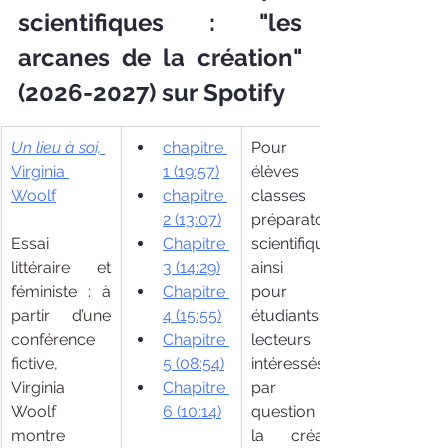
scientifiques : "les 
arcanes de la création" 
(2026-2027) sur Spotify
Un lieu à soi,
chapitre 
Pour les 
Virginia 
1
 (19:57)
élèves de 
Woolf
chapitre 
classes 
2 (13:07)
préparatoires 
Essai 
Chapitre 
scientifiques 
littéraire et 
3 (14:29)
ainsi que 
féministe : à 
Chapitre 
pour les 
partir d’une 
4 (15:55)
étudiants et 
conférence 
Chapitre 
lecteurs 
fictive, 
5 (08:54)
intéressés 
Virginia 
Chapitre 
par la 
Woolf 
6 (10:14)
question de 
montre 
la création 