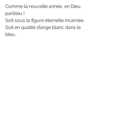
Comme la nouvelle année, en Dieu, 
parbleu !
Soit sous la figure éternelle incarnée,
Soit en qualité d’ange blanc dans le 
bleu.
Verlaine,
Pour le Nouvel An,
Œuvres 
posthumes
, Messein, 1911, Premier 
volume (p. 113).
poésie
Verlaine
nouvelle année
vœux
Voir tout
Posts récents