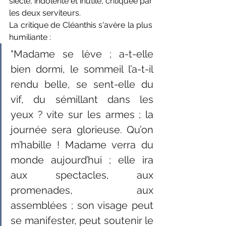
siècle, indolente et inutile, critiquée par 
les deux serviteurs.
La critique de 
Cléanthis s'avère la plus 
humiliante :  
"
Madame se lève ; a-t-elle 
bien dormi, le sommeil l’a-t-il 
rendu belle, se sent-elle du 
vif, du sémillant dans les 
yeux ? vite sur les armes ; la 
journée sera glorieuse. Qu’on 
m’habille ! Madame verra du 
monde aujourd’hui ; elle ira 
aux spectacles, aux 
promenades, aux 
assemblées ; son visage peut 
se manifester, peut soutenir le 