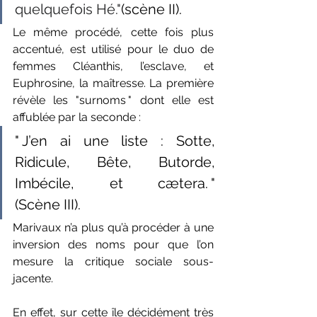
quelquefois Hé."
(scène II).
Le même procédé, cette fois plus 
accentué, est utilisé pour le duo de 
femmes Cléanthis, l’esclave, et 
Euphrosine, la maîtresse. La première 
révèle les "surnoms " dont elle est 
affublée par la seconde : 
" J’en ai une liste : Sotte, 
Ridicule, Bête, Butorde, 
Imbécile, et cætera. "
(Scène III).
Marivaux n’a plus qu’à procéder à une 
inversion des noms pour que l’on 
mesure la critique sociale sous-
jacente. 
En effet, sur cette île décidément très 