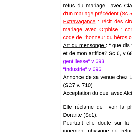
refus du mariage  avec Cla
d'un mariage précédent (Sc 5
Extravagance
 : récit des ci
mariage avec Orphise : con
code de l’honneur du héros c
Art du mensonge 
: “ que dis-t
et de mon artifice? Sc 6, v 68
gentillesse” v 693
“Industrie” v 696
Annonce de sa venue chez Lu
(SC7 v. 710)
Acceptation du duel avec Alci
Elle réclame de  voir la p
Dorante (Sc1).
Pourtant elle doute sur la 
jugement physique de celui