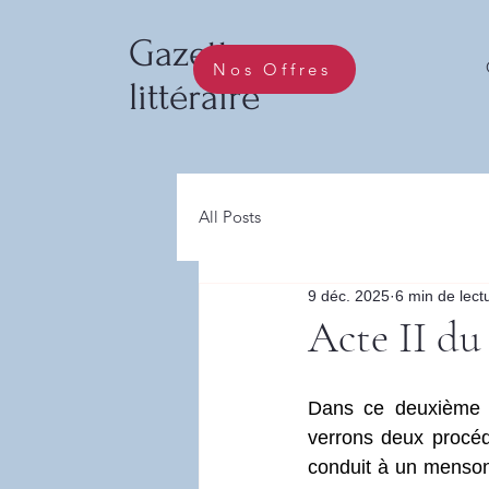
Gazette
Nos Offres
littéraire
All Posts
9 déc. 2025
6 min de lect
Acte II du
Dans ce deuxième ac
verrons deux procéd
conduit à un menson