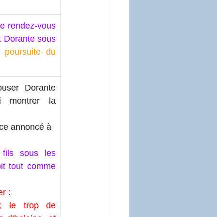
 de rendez-vous 
t Dorante sous 
: 
poursuite du 
ouser Dorante 
 montrer la 
ice annoncé à 
fils sous les 
oit tout comme 
r : 
; le trop de 