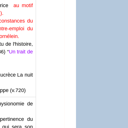
rice 
 au motif 
). 
rconstances du 
tre-emploi du 
ornélein.
u de l'histoire, 
6) “
Un trait de 
crèce La nuit 
ppe (v.720) 
hysionomie de 
pertinence du 
 qui sera son 