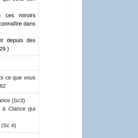
 ces miroirs 
 connaître dans 
t depuis des 
29 )
oi ce que vous 
692
rice (Sc3)
 à Clarice qui 
 (Sc 4)