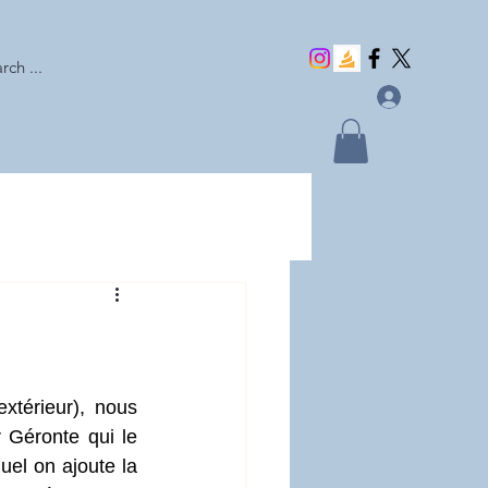
rch ...
térieur), nous 
 Géronte qui le 
el on ajoute la 