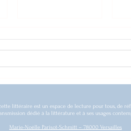
Bac 2024 : commentaire "Les
Parco
Cerfs-volants" de Romain Gary
œuvre
ette littéraire est un espace de lecture pour tous, de ré
ransmission dédié à la littérature et à ses usages contem
Marie-Noëlle Parisot-Schmitt – 78000 Versailles