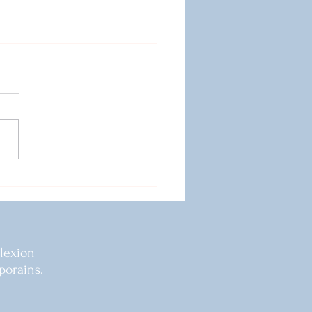
urs bac français 2026 :
s analysées
flexion
porains.