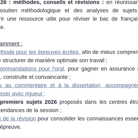
26 : méthodes, conseils et révisions : 
en réunissan
soutien méthodologique et des analyses de sujets 
rir une ressource utile pour réviser le bac de françai
e. 
tamment :
thode pour les épreuves écrites, 
afin de mieux comprend
 structurer de manière optimale son travail ;
commandations pour l’oral,
 pour gagner en assurance e
e, construite et convaincante ;
s au commentaire et à la dissertation, accompagnés
sser avec rigueur ;
premiers sujets 2026
 proposés dans les centres étra
 tendances de la session ;
t de la révision
 pour consolider les connaissances essent
’épreuve.