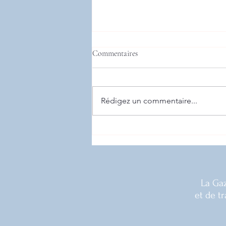
Commentaires
Rédigez un commentaire...
Dissertation 18/20 : une copie
d’excellence
La Gaz
et de t