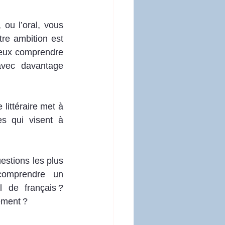
ou l’oral, vous 
e ambition est 
ieux comprendre 
avec davantage 
littéraire met à 
es qui visent à 
stions les plus 
omprendre un 
de français ? 
ement ?