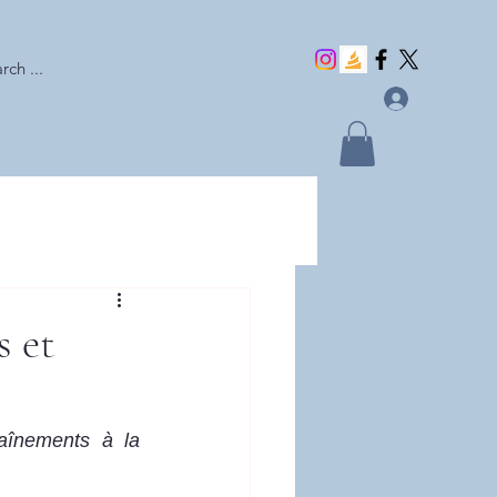
rch ...
s et
înements à la 