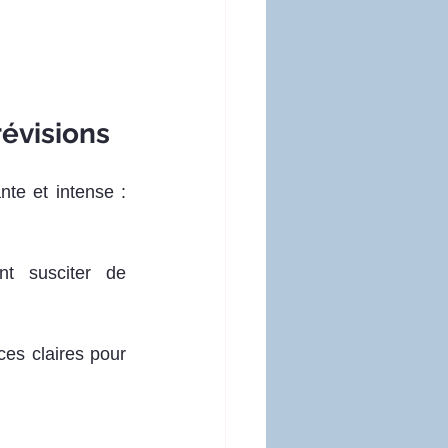
révisions
te et intense : 
t susciter de 
s claires pour 